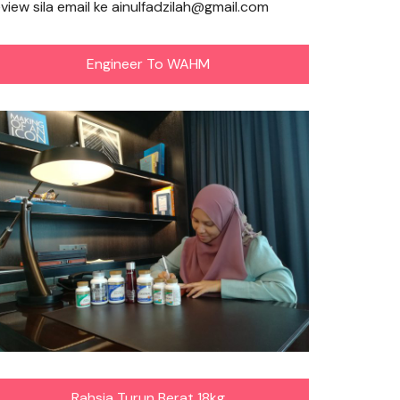
eview sila email ke ainulfadzilah@gmail.com
Engineer To WAHM
Rahsia Turun Berat 18kg