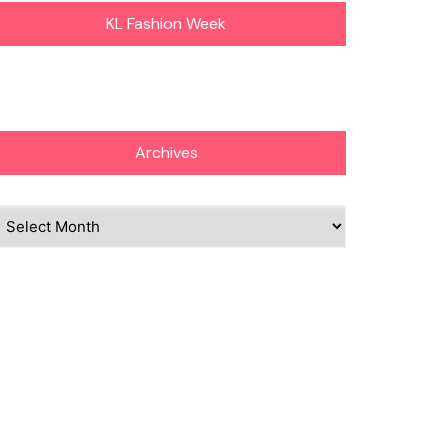
KL Fashion Week
Archives
chives