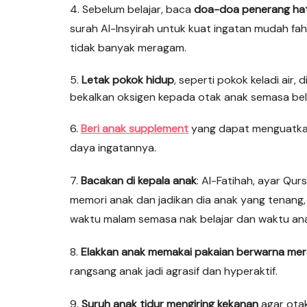
4. Sebelum belajar, baca
doa-doa penerang hat
surah Al-Insyirah untuk kuat ingatan mudah fa
tidak banyak meragam.
5.
Letak pokok hidup
, seperti pokok keladi air,
bekalkan oksigen kepada otak anak semasa bela
6.
Beri anak supplement
yang dapat menguatkan
daya ingatannya.
7.
Bacakan di kepala anak
: Al-Fatihah, ayar Qur
memori anak dan jadikan dia anak yang tenang,
waktu malam semasa nak belajar dan waktu anak
8.
Elakkan anak memakai pakaian berwarna mer
rangsang anak jadi agrasif dan hyperaktif.
9.
Suruh anak tidur mengiring kekanan
agar otak