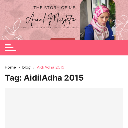
Skip
to
content
Home
blog
AidilAdha 2015
Tag:
AidilAdha 2015