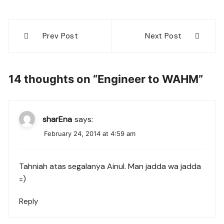
Post
Prev Post
Next Post
navigation
14 thoughts on “
Engineer to WAHM
”
sharEna
says:
February 24, 2014 at 4:59 am
Tahniah atas segalanya Ainul. Man jadda wa jadda
=)
Reply