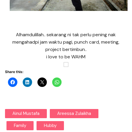
Alhamdulillah.. sekarang ni tak perlu pening nak
mengahadpi jam waktu pagi, punch card, meeting,
project bertimbun..
i love to be WAHM
Share this:
Ainul Mustafa
Areessa Zulaikha
Family
Hubby