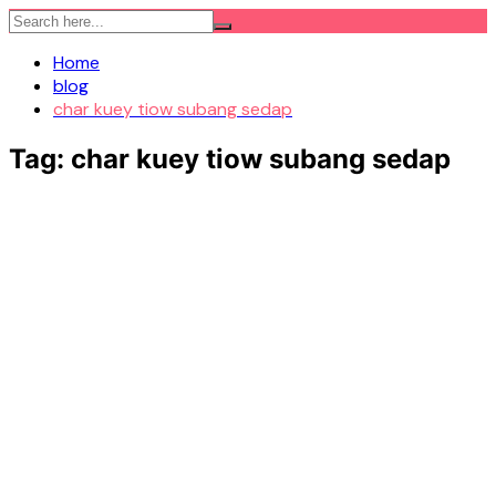
Skip
to
Home
content
blog
char kuey tiow subang sedap
Tag:
char kuey tiow subang sedap