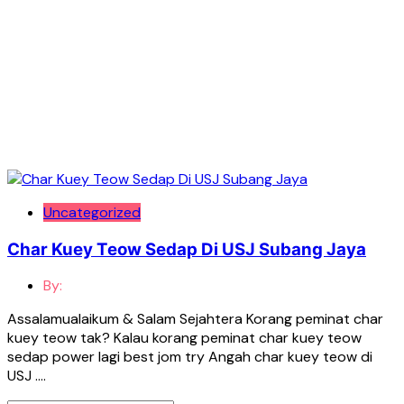
Uncategorized
Char Kuey Teow Sedap Di USJ Subang Jaya
By:
Assalamualaikum & Salam Sejahtera Korang peminat char
kuey teow tak? Kalau korang peminat char kuey teow
sedap power lagi best jom try Angah char kuey teow di
USJ ….