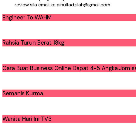
review sila email ke ainulfadzilah@gmail.com
Engineer To WAHM
Rahsia Turun Berat 18kg
Cara Buat Business Online Dapat 4-5 Angka.Jom sa
Semanis Kurma
Wanita Hari Ini TV3