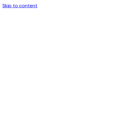
Skip to content