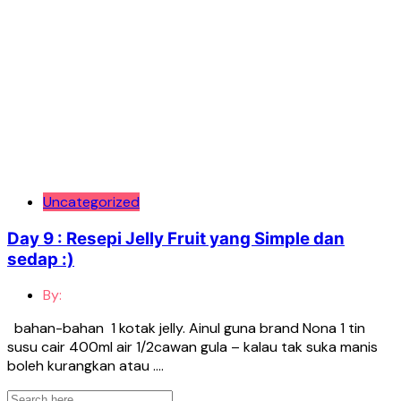
Uncategorized
Day 9 : Resepi Jelly Fruit yang Simple dan
sedap :)
By:
bahan-bahan 1 kotak jelly. Ainul guna brand Nona 1 tin
susu cair 400ml air 1/2cawan gula – kalau tak suka manis
boleh kurangkan atau ….