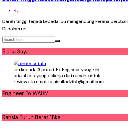
By:
Darah tinggi terjadi kepada ibu mengandung kerana peruba
Di dalam uri ….
Siapa Saya
Ibu kepada 3 puteri. Ex Engineer yang kini
adalah ibu yang bekerja dari rumah. untuk
review sila email ke ainulfadzilah@gmail.com
Engineer To WAHM
Rahsia Turun Berat 18kg