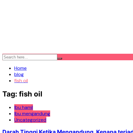
Home
blog
fish oil
Tag:
fish oil
Ibu hamil
Ibu mengandung
Uncategorized
Darah Tinggi Ketika Mengandung. Kenapa terjad