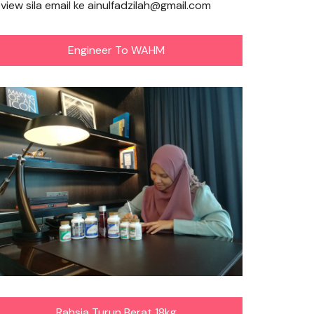
eview sila email ke ainulfadzilah@gmail.com
Engineer To WAHM
Rahsia Turun Berat 18kg