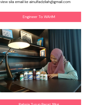
eview sila email ke ainulfadzilah@gmail.com
Engineer To WAHM
Rahsia Turun Berat 18kg