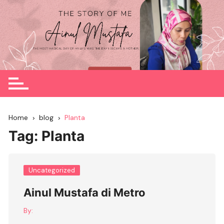
Skip
to
content
Home
blog
Planta
Tag:
Planta
Uncategorized
Ainul Mustafa di Metro
By: