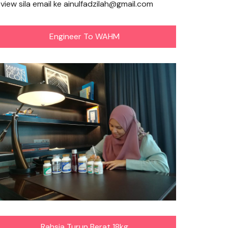
eview sila email ke ainulfadzilah@gmail.com
Engineer To WAHM
Rahsia Turun Berat 18kg