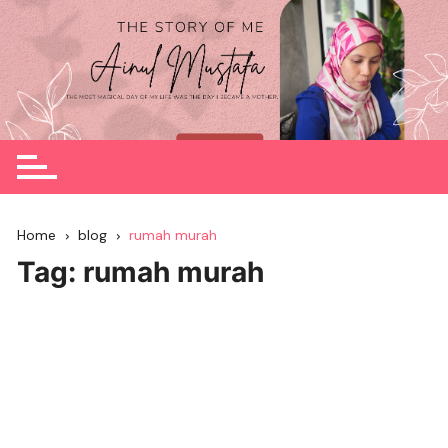
Skip
to
content
Home
blog
rumah murah
Tag:
rumah murah