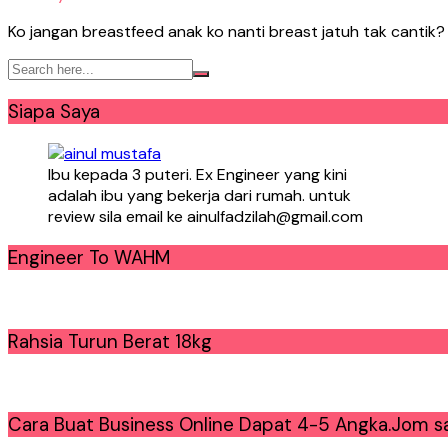
Ko jangan breastfeed anak ko nanti breast jatuh tak cantik? n
Siapa Saya
Ibu kepada 3 puteri. Ex Engineer yang kini
adalah ibu yang bekerja dari rumah. untuk
review sila email ke ainulfadzilah@gmail.com
Engineer To WAHM
Rahsia Turun Berat 18kg
Cara Buat Business Online Dapat 4-5 Angka.Jom sa