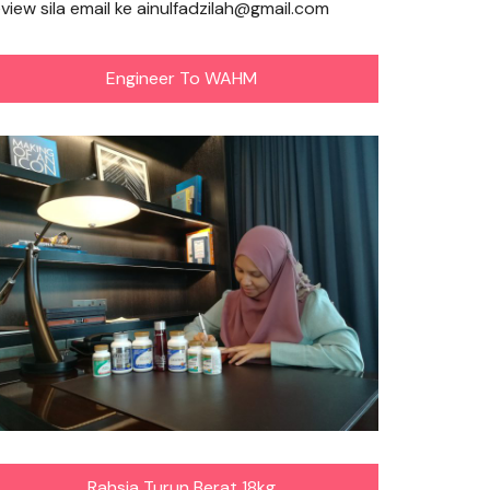
eview sila email ke ainulfadzilah@gmail.com
Engineer To WAHM
Rahsia Turun Berat 18kg