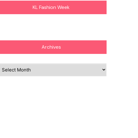
KL Fashion Week
Archives
chives