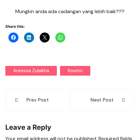
Mungkin anda ada cadangan yang lebih baik???
Share this:
Areessa Zulaikha
Kosmo
Post
Prev Post
Next Post
navigation
Leave a Reply
Your email address will not be published.
Required fields