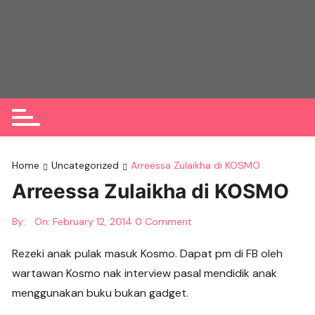
Skip
to
content
Home
Uncategorized
Arreessa Zulaikha di KOSMO
Arreessa Zulaikha di KOSMO
By:
On:
February 12, 2014
0 Comment
Rezeki anak pulak masuk Kosmo. Dapat pm di FB oleh
wartawan Kosmo nak interview pasal mendidik anak
menggunakan buku bukan gadget.