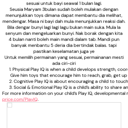
sesuai untuk bayi seawal 1 bulan lagi.
Seusia Maryam 3bulan sudah boleh mulakan dengan
menunjukkan toys dimana dapat membantu dia melihat,
mendengar. Masa ni bayi dah mula menunjukkan reaksi dah.
Bila dengar bunyi lagi lagi lagu bukan main suka. Mula la
senyum dan mengeluarkan bunyi. Nak borak dengan kita
4 bulan nanti boleh main mandi dalam tab. Mandi pun
banyak menbantu 5 deria dia bertindak balas. tapi
pastikan keselamatan juga ye
Untuk memilih permainan yang sesuai, permainanan mesti
ada ciri-ciri
1. Physical Play IQ is when a child develops strength, co
Give him toys that encourage him to reach, grab, get u
2. Cognitive Play IQ is about encouraging a child to touch, 
3. Social & Emotional Play IQ is a child’s ability to share 
For more information on your child’s Play IQ, developmenta
price.com/PlayIQ
.