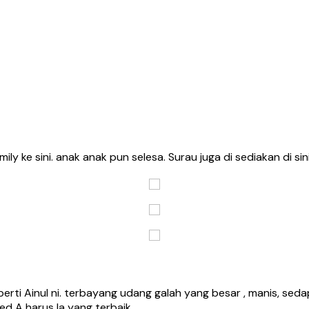
ily ke sini. anak anak pun selesa. Surau juga di sediakan di si
ti Ainul ni. terbayang udang galah yang besar , manis, sedap.
ed A harus la yang terbaik