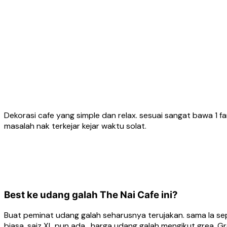
Dekorasi cafe yang simple dan relax. sesuai sangat bawa 1 fam
masalah nak terkejar kejar waktu solat.
Best ke udang galah The Nai Cafe ini?
Buat peminat udang galah seharusnya terujakan. sama la seper
biasa, saiz XL pun ada. harga udang galah mengikut grea. Gr