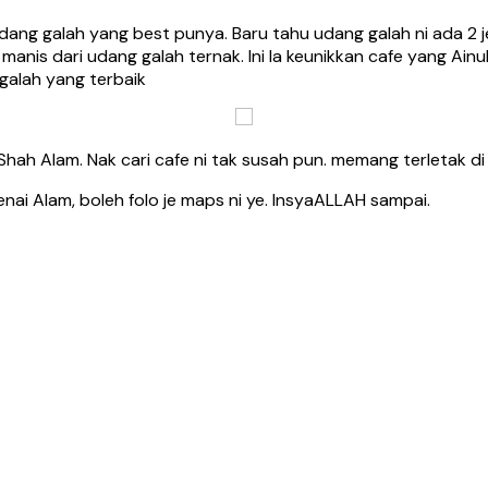
n udang galah yang best punya. Baru tahu udang galah ni ada 2 j
al, manis dari udang galah ternak. Ini la keunikkan cafe yang 
galah yang terbaik
 Shah Alam. Nak cari cafe ni tak susah pun. memang terletak d
ai Alam, boleh folo je maps ni ye. InsyaALLAH sampai.