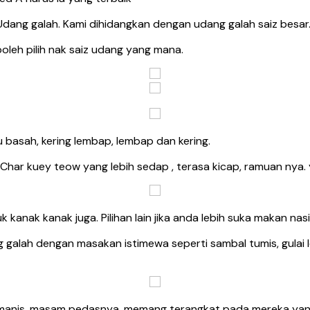
ang galah. Kami dihidangkan dengan udang galah saiz besar. 
boleh pilih nak saiz udang yang mana.
u basah, kering lembap, lembap dan kering.
. Char kuey teow yang lebih sedap , terasa kicap, ramuan nya.
 kanak kanak juga. Pilihan lain jika anda lebih suka makan nasi
g galah dengan masakan istimewa seperti sambal tumis, gulai l
up manis, masam pedasnya. memang terangkat pada mereka ya