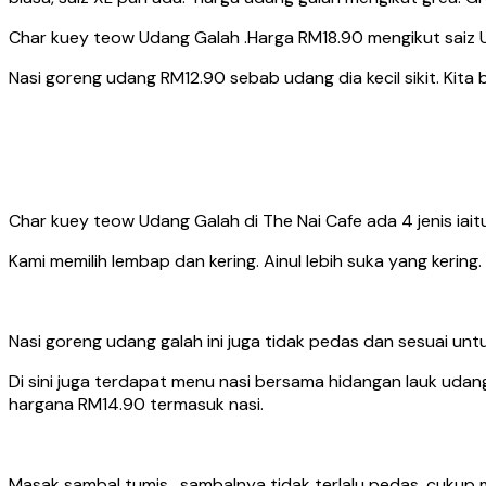
Char kuey teow Udang Galah .Harga RM18.90 mengikut saiz Ud
Nasi goreng udang RM12.90 sebab udang dia kecil sikit. Kita 
Char kuey teow Udang Galah di The Nai Cafe ada 4 jenis iait
Kami memilih lembap dan kering. Ainul lebih suka yang kering
Nasi goreng udang galah ini juga tidak pedas dan sesuai untuk
Di sini juga terdapat menu nasi bersama hidangan lauk udan
hargana RM14.90 termasuk nasi.
Masak sambal tumis , sambalnya tidak terlalu pedas, cuk