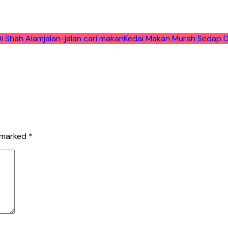
i Shah Alam
jalan-jalan cari makan
Kedai Makan Murah Sedap D
e marked
*