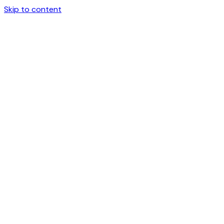
Skip to content