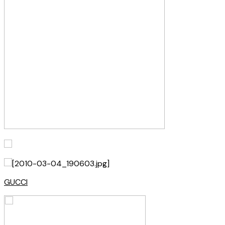
GUCCI