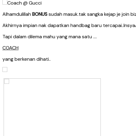
Alhamdulillah
BONUS
sudah masuk.tak sangka kejap je join biz
Akhirnya impian nak dapatkan handbag baru tercapai..Insy
Tapi dalam dilema mahu yang mana satu ….
COACH
yang berkenan dihati..