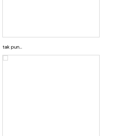
tak pun…