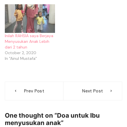
Inilah RAHSIA saya Berjaya
Menyusukan Anak Lebih
dari 2 tahun
October 2, 2020
In "Ainul Mustafa"
Post
Prev Post
Next Post
navigation
One thought on “
Doa untuk Ibu
menyusukan anak
”