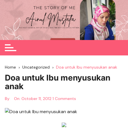
Skip
to
content
Home
Uncategorized
Doa untuk Ibu menyusukan anak
Doa untuk Ibu menyusukan
anak
By:
On:
October 11, 2012
1 Comments