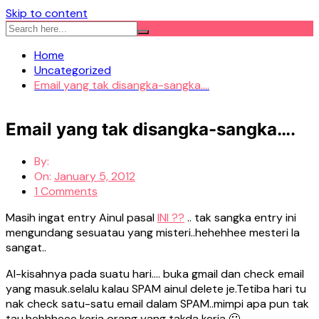
Skip to content
Home
Uncategorized
Email yang tak disangka-sangka….
Email yang tak disangka-sangka….
By:
On:
January 5, 2012
1 Comments
Masih ingat entry Ainul pasal
INI ??
.. tak sangka entry ini
mengundang sesuatau yang misteri..hehehhee mesteri la
sangat..
Al-kisahnya pada suatu hari…. buka gmail dan check email
yang masuk.selalu kalau SPAM ainul delete je.Tetiba hari tu
nak check satu-satu email dalam SPAM..mimpi apa pun tak
tau.hehhheee kerja orang yang takda kerja 🙂