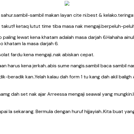
ak sahur.sambil-sambil makan layan cite ni.best & kelako.terin
h takut!! ketaq lutut time tiba masa nak mengaji.berpeluh-pelu
paling lewat kena khatam adalah masa darjah 6.Hahaha ainul l
so khatam la masa darjah 6.
olat fardu kena mengaji..nak abiskan cepat.
n harus kena jerkah..abis sume nangis.sambil baca sambil nanges
ik-beradik kan..Yelah kalau dah form 1 tu kang dah akil bal
mamg dah set nak ajar Arreessa mengaji seawal yang mungkin.I
mpai la sekarang. Bermula dengan huruf hijjayiah..Kita buat y