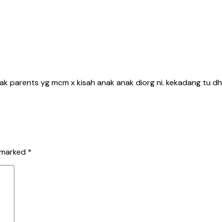
jgak parents yg mcm x kisah anak anak diorg ni. kekadang tu dh
e marked
*