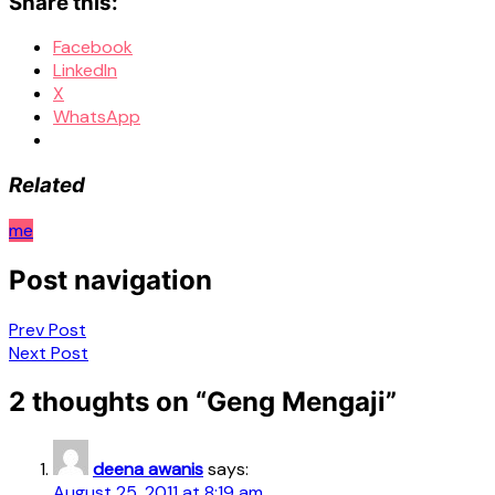
Share this:
Facebook
LinkedIn
X
WhatsApp
Related
me
Post navigation
Prev Post
Next Post
2 thoughts on “
Geng Mengaji
”
deena awanis
says:
August 25, 2011 at 8:19 am