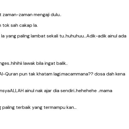
gat zaman-zaman mengaji dulu..
h tok sah cakap la.
a yang paling lambat sekali tu..huhuhuu…Adik-adik ainul ada
..hihihii lawak bila ingat balik..
igh Al-Quran pun tak khatam lagi.macammana?? dosa dah kena
nsyaALLAH ainul nak ajar dia sendiri..hehehehe ..mama
ang paling terbaik yang termampu kan…