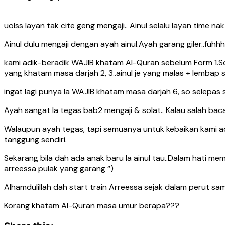
uolss layan tak cite geng mengaji.. Ainul selalu layan time n
Ainul dulu mengaji dengan ayah ainul.Ayah garang giler..fuhh
kami adik-beradik WAJIB khatam Al-Quran sebelum Form 1.So 
yang khatam masa darjah 2, 3..ainul je yang malas + lembap 
ingat lagi punya la WAJIB khatam masa darjah 6, so selepas s
Ayah sangat la tegas bab2 mengaji & solat.. Kalau salah bacaa
Walaupun ayah tegas, tapi semuanya untuk kebaikan kami ad
tanggung sendiri.
Sekarang bila dah ada anak baru la ainul tau..Dalam hati me
arreessa pulak yang garang “)
Alhamdulillah dah start train Arreessa sejak dalam perut sa
Korang khatam Al-Quran masa umur berapa???