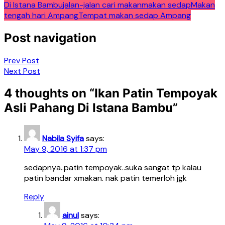
Di Istana Bambu
jalan-jalan cari makan
makan sedap
Makan
tengah hari Ampang
Tempat makan sedap Ampang
Post navigation
Prev Post
Next Post
4 thoughts on “
Ikan Patin Tempoyak
Asli Pahang Di Istana Bambu
”
Nabila Syifa
says:
May 9, 2016 at 1:37 pm
sedapnya..patin tempoyak..suka sangat tp kalau
patin bandar xmakan. nak patin temerloh jgk
Reply
ainul
says: