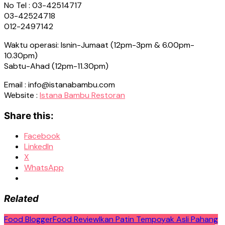
No Tel : 03-42514717
03-42524718
012-2497142
Waktu operasi: Isnin-Jumaat (12pm-3pm & 6.00pm-
10.30pm)
Sabtu-Ahad (12pm-11.30pm)
Email : info@istanabambu.com
Website :
Istana Bambu Restoran
Share this:
Facebook
LinkedIn
X
WhatsApp
Related
Food Blogger
Food Review
Ikan Patin Tempoyak Asli Pahang