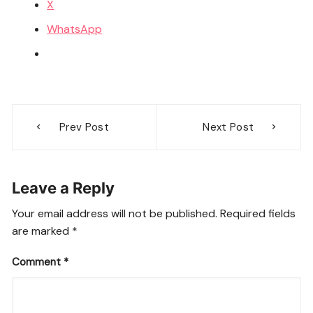
X
WhatsApp
Post
Prev Post
Next Post
navigation
Leave a Reply
Your email address will not be published.
Required fields
are marked
*
Comment
*