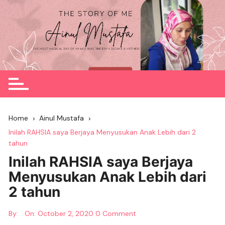
Skip
to
content
Home
Ainul Mustafa
Inilah RAHSIA saya Berjaya Menyusukan Anak Lebih dari 2
tahun
Inilah RAHSIA saya Berjaya
Menyusukan Anak Lebih dari
2 tahun
By:
On:
October 2, 2020
0 Comment