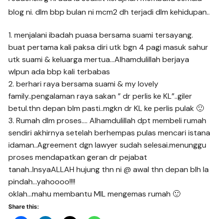
blog ni. dlm bbp bulan ni mcm2 dh terjadi dlm kehidupan..
1. menjalani ibadah puasa bersama suami tersayang.
buat pertama kali paksa diri utk bgn 4 pagi masuk sahur
utk suami & keluarga mertua…Alhamdulillah berjaya
wlpun ada bbp kali terbabas
2. berhari raya bersama suami & my lovely
family..pengalaman raya sakan ” dr perlis ke KL”..giler
betul.thn depan blm pasti..mgkn dr KL ke perlis pulak 🙂
3. Rumah dlm proses…. Alhamdulillah dpt membeli rumah
sendiri akhirnya setelah berhempas pulas mencari istana
idaman..Agreement dgn lawyer sudah selesai.menunggu
proses mendapatkan geran dr pejabat
tanah..InsyaALLAH hujung thn ni @ awal thn depan blh la
pindah…yahoooo!!!!
oklah…mahu membantu MIL mengemas rumah 🙂
Share this: