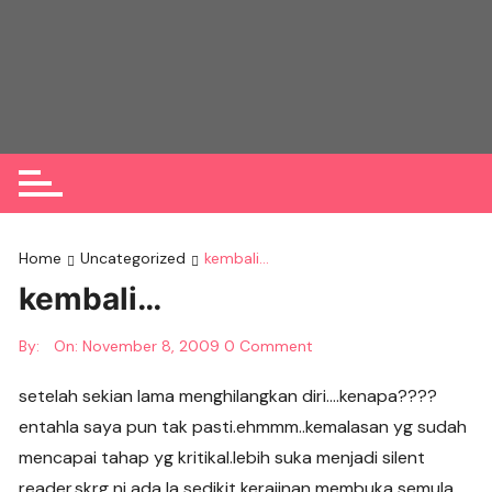
Skip
to
content
Home
Uncategorized
kembali…
kembali…
By:
On:
November 8, 2009
0 Comment
setelah sekian lama menghilangkan diri….kenapa????
entahla saya pun tak pasti.ehmmm..kemalasan yg sudah
mencapai tahap yg kritikal.lebih suka menjadi silent
reader.skrg ni ada la sedikit kerajinan membuka semula