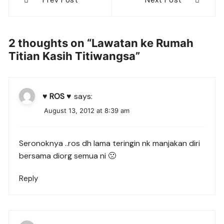
Prev Post
Next Post
navigation
2 thoughts on “
Lawatan ke Rumah
Titian Kasih Titiwangsa
”
♥ ROS ♥
says:
August 13, 2012 at 8:39 am
Seronoknya ..ros dh lama teringin nk manjakan diri
bersama diorg semua ni 🙁
Reply