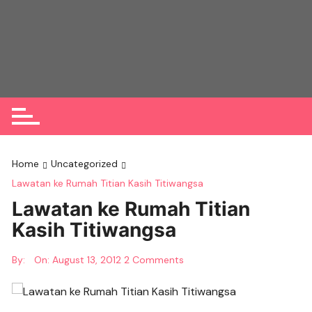
Skip
to
content
Home
Uncategorized
Lawatan ke Rumah Titian Kasih Titiwangsa
Lawatan ke Rumah Titian
Kasih Titiwangsa
By:
On:
August 13, 2012
2 Comments