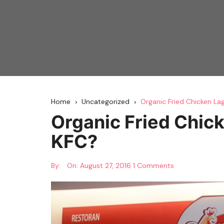
Home
Uncategorized
Organic Fried Chicken La
Organic Fried Chick
KFC?
By:
On:
August 27, 2016
1 Comments