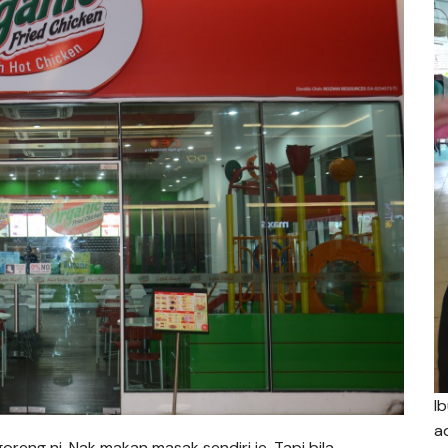
I
a
eng ni. Nak makan masak sendiri je. Tapi bila