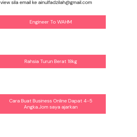
eview sila email ke ainulfadzilah@gmail.com
Engineer To WAHM
Rahsia Turun Berat 18kg
Cara Buat Business Online Dapat 4-5
Angka.Jom saya ajarkan