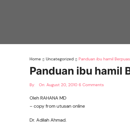
Home
Uncategorized
Panduan ibu hamil Berpua
Panduan ibu hamil 
By:
On:
August 20, 2010
6 Comments
Oleh RAHANA MD
– copy from utusan online
Dr. Adilah Ahmad.