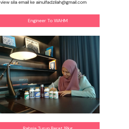
eview sila email ke ainulfadzilah@gmail.com
Engineer To WAHM
Rahsia Turun Berat 18kg