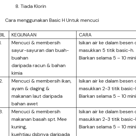
Tiada Klorin
Cara menggunakan Basic H Untuk mencuci
BIL
KEGUNAAN
CARA
1.
Mencuci & membersih
Isikan air ke dalam besen
sayur-sayuran dan buah-
masukkan 5 titik basic-h.
buahan
Biarkan selama 5 – 10 mini
daripada racun & bahan
kimia
2.
Mencuci & membersih ikan,
Isikan air ke dalam besen
ayam & daging &
masukkan 2-3 titik basic-
makanan laut daripada
Biarkan selama 5 – 10 mini
bahan awet
3.
Mencuci & membersih
Isikan air ke dalam besen
makanan basah spt. Mee
masukkan 2-3 titik basic-
kuning,
Biarkan selama 5 – 10 mini
kuehtiau dsbnya daripada