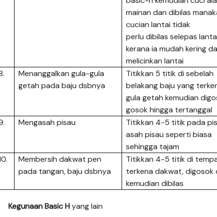
basic-h kemudian cuci ala
mainan dan dibilas manak
cucian lantai tidak
perlu dibilas selepas lant
kerana ia mudah kering da
melicinkan lantai
8.
Menanggalkan gula-gula
Titikkan 5 titik di sebelah
getah pada baju dsbnya
belakang baju yang terke
gula getah kemudian dig
gosok hingga tertanggal
9.
Mengasah pisau
Titikkan 4-5 titik pada pi
asah pisau seperti biasa
sehingga tajam
10.
Membersih dakwat pen
Titikkan 4-5 titik di temp
pada tangan, baju dsbnya
terkena dakwat, digosok
kemudian dibilas
Kegunaan Basic H
yang lain