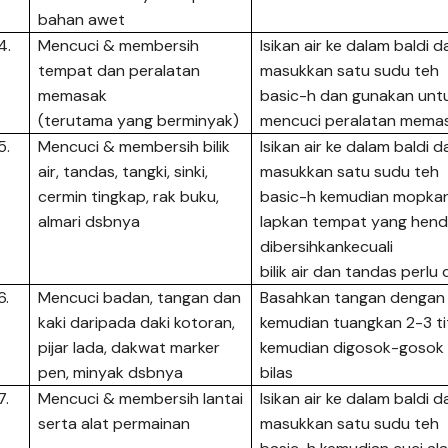
bahan awet
4.
Mencuci & membersih
Isikan air ke dalam baldi d
tempat dan peralatan
masukkan satu sudu teh
memasak
basic-h dan gunakan unt
(terutama yang berminyak)
mencuci peralatan mema
5.
Mencuci & membersih bilik
Isikan air ke dalam baldi d
air, tandas, tangki, sinki,
masukkan satu sudu teh
cermin tingkap, rak buku,
basic-h kemudian mopka
almari dsbnya
lapkan tempat yang hen
dibersihkankecuali
bilik air dan tandas perlu 
6.
Mencuci badan, tangan dan
Basahkan tangan dengan 
kaki daripada daki kotoran,
kemudian tuangkan 2-3 ti
pijar lada, dakwat marker
kemudian digosok-gosok 
pen, minyak dsbnya
bilas
7.
Mencuci & membersih lantai
Isikan air ke dalam baldi d
serta alat permainan
masukkan satu sudu teh