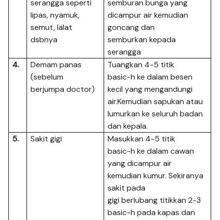
serangga seperti
semburan bunga yang
lipas, nyamuk,
dicampur air kemudian
semut, lalat
goncang dan
dsbnya
semburkan kepada
serangga
4.
Demam panas
Tuangkan 4-5 titik
(sebelum
basic-h ke dalam besen
berjumpa doctor)
kecil yang mengandungi
air.Kemudian sapukan atau
lumurkan ke seluruh badan
dan kepala.
5.
Sakit gigi
Masukkan 4-5 titik
basic-h ke dalam cawan
yang dicampur air
kemudian kumur. Sekiranya
sakit pada
gigi berlubang titikkan 2-3
basic-h pada kapas dan