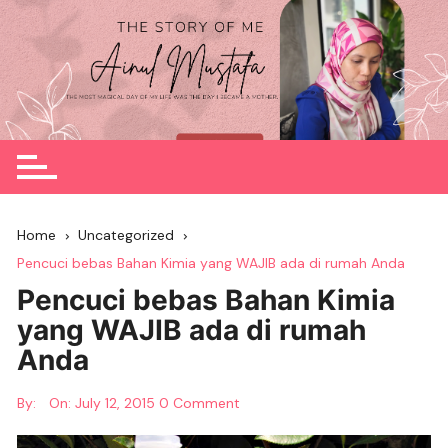
Skip
to
content
Home
Uncategorized
Pencuci bebas Bahan Kimia yang WAJIB ada di rumah Anda
Pencuci bebas Bahan Kimia
yang WAJIB ada di rumah
Anda
By:
On:
July 12, 2015
0 Comment