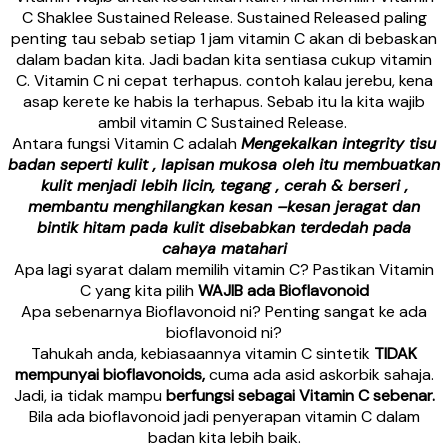
C Shaklee Sustained Release. Sustained Released paling
penting tau sebab setiap 1 jam vitamin C akan di bebaskan
dalam badan kita. Jadi badan kita sentiasa cukup vitamin
C. Vitamin C ni cepat terhapus. contoh kalau jerebu, kena
asap kerete ke habis la terhapus. Sebab itu la kita wajib
ambil vitamin C Sustained Release.
Antara fungsi Vitamin C adalah
Mengekalkan integrity tisu
badan seperti kulit , lapisan mukosa oleh itu membuatkan
kulit menjadi lebih licin, tegang , cerah & berseri ,
membantu menghilangkan kesan –kesan jeragat dan
bintik hitam pada kulit disebabkan terdedah pada
cahaya matahari
Apa lagi syarat dalam memilih vitamin C? Pastikan Vitamin
C yang kita pilih
WAJIB ada Bioflavonoid
Apa sebenarnya Bioflavonoid ni? Penting sangat ke ada
bioflavonoid ni?
Tahukah anda, kebiasaannya vitamin C sintetik
TIDAK
mempunyai bioflavonoids,
cuma ada asid askorbik sahaja.
Jadi, ia tidak mampu
berfungsi sebagai Vitamin C sebenar.
Bila ada bioflavonoid jadi penyerapan vitamin C dalam
badan kita lebih baik.