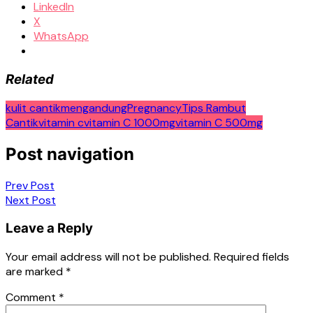
LinkedIn
X
WhatsApp
Related
kulit cantik
mengandung
Pregnancy
Tips Rambut
Cantik
vitamin c
vitamin C 1000mg
vitamin C 500mg
Post navigation
Prev Post
Next Post
Leave a Reply
Your email address will not be published.
Required fields
are marked
*
Comment
*