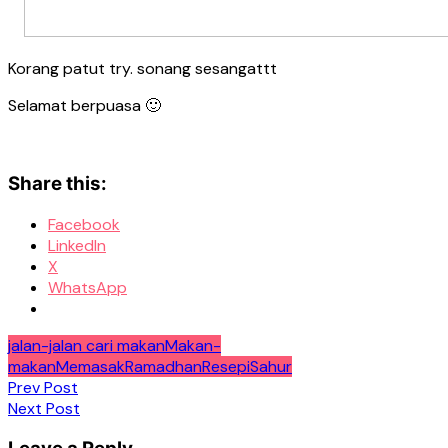
Korang patut try. sonang sesangattt
Selamat berpuasa 🙂
Share this:
Facebook
LinkedIn
X
WhatsApp
jalan-jalan cari makan
Makan-
makan
Memasak
Ramadhan
Resepi
Sahur
Post
Prev Post
Next Post
navigation