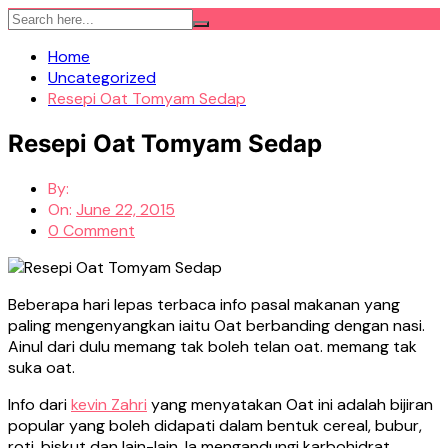
Skip
to
Home
content
Uncategorized
Resepi Oat Tomyam Sedap
Resepi Oat Tomyam Sedap
By:
On:
June 22, 2015
0 Comment
Beberapa hari lepas terbaca info pasal makanan yang
paling mengenyangkan iaitu Oat berbanding dengan nasi.
Ainul dari dulu memang tak boleh telan oat. memang tak
suka oat.
Info dari
kevin Zahri
yang menyatakan Oat ini adalah bijiran
popular yang boleh didapati dalam bentuk cereal, bubur,
roti, biskut dan lain-lain. Ia mengandungi karbohidrat