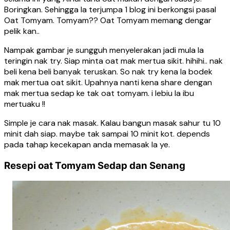
Boringkan. Sehingga la terjumpa 1 blog ini berkongsi pasal
Oat Tomyam. Tomyam?? Oat Tomyam memang dengar
pelik kan..
Nampak gambar je sungguh menyelerakan jadi mula la
teringin nak try. Siap minta oat mak mertua sikit. hihihi.. nak
beli kena beli banyak teruskan. So nak try kena la bodek
mak mertua oat sikit. Upahnya nanti kena share dengan
mak mertua sedap ke tak oat tomyam. i lebiu la ibu
mertuaku !!
Simple je cara nak masak. Kalau bangun masak sahur tu 10
minit dah siap. maybe tak sampai 10 minit kot. depends
pada tahap kecekapan anda memasak la ye.
Resepi oat Tomyam Sedap dan Senang