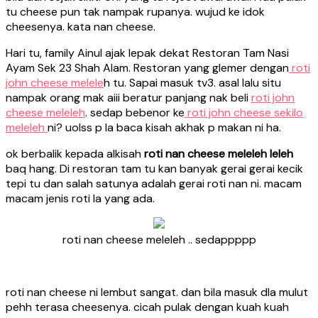
tu cheese pun tak nampak rupanya. wujud ke idok
cheesenya. kata nan cheese.
Hari tu, family Ainul ajak lepak dekat Restoran Tam Nasi
Ayam Sek 23 Shah Alam. Restoran yang glemer dengan
roti
john cheese melele
h tu. Sapai masuk tv3. asal lalu situ
nampak orang mak aiii beratur panjang nak beli
roti john
cheese meleleh
. sedap bebenor ke
roti john cheese sekilo
meleleh
ni? uolss p la baca kisah akhak p makan ni ha.
ok berbalik kepada alkisah
roti nan cheese meleleh leleh
baq hang. Di restoran tam tu kan banyak gerai gerai kecik
tepi tu dan salah satunya adalah gerai roti nan ni. macam
macam jenis roti la yang ada.
roti nan cheese meleleh .. sedappppp
roti nan cheese ni lembut sangat. dan bila masuk dla mulut
pehh terasa cheesenya. cicah pulak dengan kuah kuah