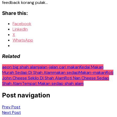
feedback korang pulak…
Share this:
Facebook
LinkedIn
X
WhatsApp
Related
aeon big shah alam
jalan-jalan cari makan
Kedai Makan
Murah Sedap Di Shah Alam
makan sedap
Makan-makan
Roti
John Cheese Sekilo Di Shah Alam
Roti Nan Cheese Sedap
Shah Alam
Tempat Makan sedap shah alam
Post navigation
Prev Post
Next Post