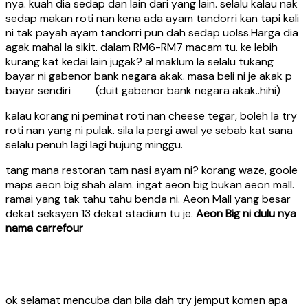
nya. kuah dia sedap dan lain dari yang lain. selalu kalau nak
sedap makan roti nan kena ada ayam tandorri kan tapi kali
ni tak payah ayam tandorri pun dah sedap uolss.Harga dia
agak mahal la sikit. dalam RM6-RM7 macam tu. ke lebih
kurang kat kedai lain jugak? al maklum la selalu tukang
bayar ni gabenor bank negara akak. masa beli ni je akak p
bayar sendiri (duit gabenor bank negara akak..hihi)
kalau korang ni peminat roti nan cheese tegar, boleh la try
roti nan yang ni pulak. sila la pergi awal ye sebab kat sana
selalu penuh lagi lagi hujung minggu.
tang mana restoran tam nasi ayam ni? korang waze, goole
maps aeon big shah alam. ingat aeon big bukan aeon mall.
ramai yang tak tahu tahu benda ni. Aeon Mall yang besar
dekat seksyen 13 dekat stadium tu je.
Aeon Big ni dulu nya
nama carrefour
ok selamat mencuba dan bila dah try jemput komen apa