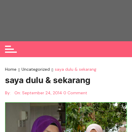
Skip
to
content
Home
Uncategorized
saya dulu & sekarang
saya dulu & sekarang
By:
On:
September 24, 2014
0 Comment