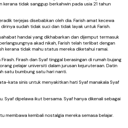
an kerana tidak sanggup berkahwin pada usia 21 tahun
adik terjejas disebabkan oleh dia. Farish amat kecewa
rinya sudah tidak suci dan tidak layak untuk Farish.
an sahabat handai yang dikhabarkan dan dijemput termasuk
berlangsungnya akad nikah, Farish telah terlibat dengan
sh kerana tidak mahu status mereka diketahui ramai.
Firash. Firash dan Syaf tinggal berasingan di rumah bujang
ang pelajar universiti dalam jurusan kejuruteraan. Datin
h satu bumbung satu hari nanti.
kata-kata sinis untuk menyakitkan hati Syaf manakala Syaf
. Syaf dipelawa ikut bersama. Syaf hanya dikenali sebagai
itu membawa kembali nostalgia mereka semasa belajar.