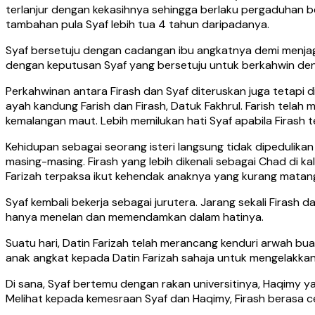
terlanjur dengan kekasihnya sehingga berlaku pergaduhan b
tambahan pula Syaf lebih tua 4 tahun daripadanya.
Syaf bersetuju dengan cadangan ibu angkatnya demi menjaga
dengan keputusan Syaf yang bersetuju untuk berkahwin denga
Perkahwinan antara Firash dan Syaf diteruskan juga tetapi 
ayah kandung Farish dan Firash, Datuk Fakhrul. Farish telah
kemalangan maut. Lebih memilukan hati Syaf apabila Firash 
Kehidupan sebagai seorang isteri langsung tidak dipedulikan
masing-masing. Firash yang lebih dikenali sebagai Chad di 
Farizah terpaksa ikut kehendak anaknya yang kurang matang
Syaf kembali bekerja sebagai jurutera. Jarang sekali Firash
hanya menelan dan memendamkan dalam hatinya.
Suatu hari, Datin Farizah telah merancang kenduri arwah bu
anak angkat kepada Datin Farizah sahaja untuk mengelakkan
Di sana, Syaf bertemu dengan rakan universitinya, Haqimy 
Melihat kepada kemesraan Syaf dan Haqimy, Firash berasa 