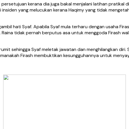
persetujuan kerana dia juga bakal menjalani latihan pratikal d
ai insiden yang melucukan kerana Haqimy yang tidak mengetah
bil hati Syaf. Apabila Syaf mula terharu dengan usaha Fira
Raina tidak pernah berputus asa untuk menggoda Firash walau
mit sehingga Syaf meletak jawatan dan menghilangkan diri. Se
aimanakah Firash membuktikan kesungguhannya untuk menyaya