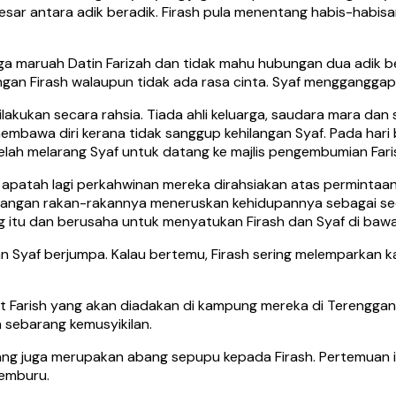
esar antara adik beradik. Firash pula menentang habis-habis
 maruah Datin Farizah dan tidak mahu hubungan dua adik ber
n Firash walaupun tidak ada rasa cinta. Syaf mengganggap di
dilakukan secara rahsia. Tiada ahli keluarga, saudara mara d
 membawa diri kerana tidak sanggup kehilangan Syaf. Pada hari 
telah melarang Syaf untuk datang ke majlis pengembumian Fari
 apatah lagi perkahwinan mereka dirahsiakan atas permintaan 
kalangan rakan-rakannya meneruskan kehidupannya sebagai seor
 itu dan berusaha untuk menyatukan Firash dan Syaf di bawa
 dan Syaf berjumpa. Kalau bertemu, Firash sering melemparkan 
at Farish yang akan diadakan di kampung mereka di Terengganu
 sebarang kemusyikilan.
yang juga merupakan abang sepupu kepada Firash. Pertemuan 
cemburu.