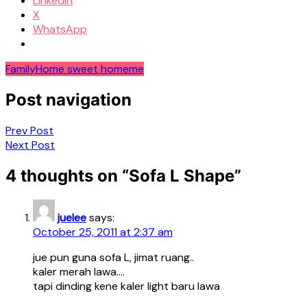
LinkedIn
X
WhatsApp
Family
Home sweet home
me
Post navigation
Prev Post
Next Post
4 thoughts on “
Sofa L Shape
”
juelee
says:
October 25, 2011 at 2:37 am
jue pun guna sofa L, jimat ruang..
kaler merah lawa….
tapi dinding kene kaler light baru lawa