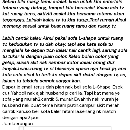
Sebab bila ruang tamu adalah khas untuk kita entertain
tetamu yang datang, tempat kita bersosial. Kalau ada tv
kat ruang tamu, aktiviti sosial kita bersama tetamu akan
terganggu. Lainlah kalau tv tu kita tutup..Tapi rumah Ainul
memang sesuai untuk buat ruang tamu dan ruang tv.
Lebih cantik kalau Ainul pakai sofa L-shape untuk ruang
tv. kedudukan tv tu dah okay, tapi apa kata sofa tu
menghala ke depan tv..n kalau nak cantik lagi, sarung sofa
tu tukar la dengan plain color. Kalau boleh color yang
gelap, susah skit nak nampak kotor kalau orang duk
lanyak..huhu..ruang tv ni biasanya space nya kecik je, apa
kata sofa ainul tu tarik ke depan skit dekat dengan tv, so,
laluan tu takdela sempit sangat kan..
Dapat je email terus dah plan nak beli sofa L-Shape. Esok
cuti.Yahoo!! nak ajak husband p cari la. Tapi kat mana ye
sofa yang murah2.cantik & murah.Ewahhh nak murah je..
husband nak buat tema hitam putih.campur sikit merah
cantik kan..so beli sofa kaler hitam la.senang nk match
dengan apa2 pun.
Jom berangan…