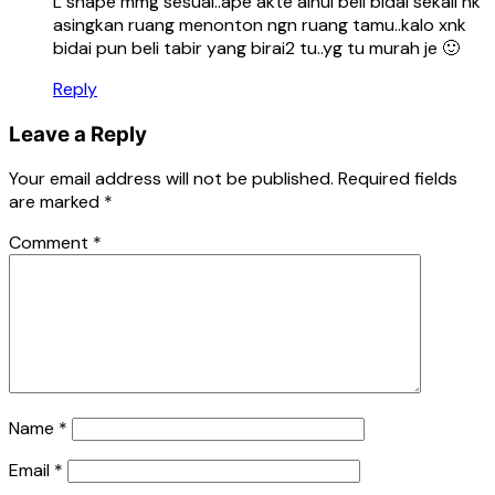
L shape mmg sesuai..ape akte ainul beli bidai sekali nk
asingkan ruang menonton ngn ruang tamu..kalo xnk
bidai pun beli tabir yang birai2 tu..yg tu murah je 🙂
Reply
Leave a Reply
Your email address will not be published.
Required fields
are marked
*
Comment
*
Name
*
Email
*