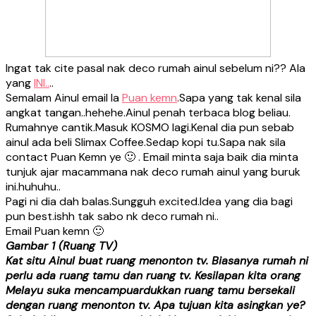
Ingat tak cite pasal nak deco rumah ainul sebelum ni?? Ala
yang
INI..
..
Semalam Ainul email la
Puan kemn
.Sapa yang tak kenal sila
angkat tangan..hehehe.Ainul penah terbaca blog beliau.
Rumahnye cantik.Masuk KOSMO lagi.Kenal dia pun sebab
ainul ada beli Slimax Coffee.Sedap kopi tu.Sapa nak sila
contact Puan Kemn ye 🙂 . Email minta saja baik dia minta
tunjuk ajar macammana nak deco rumah ainul yang buruk
ini.huhuhu..
Pagi ni dia dah balas.Sungguh excited.Idea yang dia bagi
pun best.ishh tak sabo nk deco rumah ni..
Email Puan kemn 🙂
Gambar 1 (Ruang TV)
Kat situ Ainul buat ruang menonton tv. Biasanya rumah ni
perlu ada ruang tamu dan ruang tv. Kesilapan kita orang
Melayu suka mencampuardukkan ruang tamu bersekali
dengan ruang menonton tv. Apa tujuan kita asingkan ye?