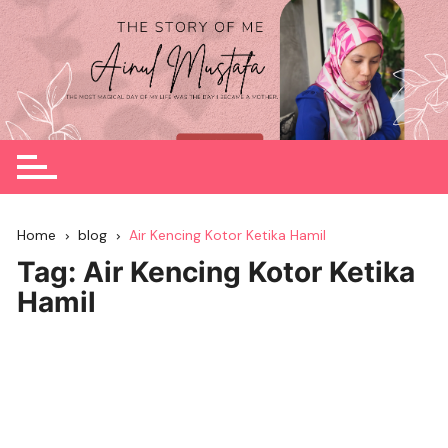
Skip
to
content
Home
blog
Air Kencing Kotor Ketika Hamil
Tag:
Air Kencing Kotor Ketika
Hamil