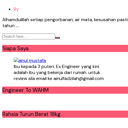
By:
Alhamdulillah setiap pengorbanan, air mata, kesusahan pas
tahun ….
Siapa Saya
Ibu kepada 3 puteri. Ex Engineer yang kini
adalah ibu yang bekerja dari rumah. untuk
review sila email ke ainulfadzilah@gmail.com
Engineer To WAHM
Rahsia Turun Berat 18kg