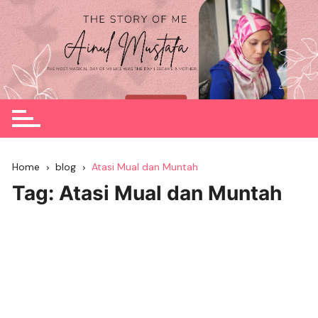
Skip
to
content
Home
blog
Atasi Mual dan Muntah
Tag:
Atasi Mual dan Muntah