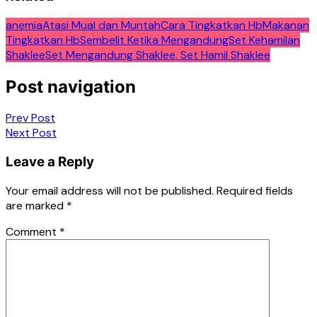
anemia
Atasi Mual dan Muntah
Cara Tingkatkan Hb
Makanan
Tingkatkan Hb
Sembelit Ketika Mengandung
Set Kehamilan
Shaklee
Set Mengandung Shaklee. Set Hamil Shaklee
Post navigation
Prev Post
Next Post
Leave a Reply
Your email address will not be published.
Required fields
are marked
*
Comment
*