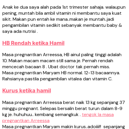
Anak ke dua saya alah pada 1st trimester sahaja. walaupun
pening, muntah bila ambil vitamin ni membantu saya kuat
sikit. Makan pun entah ke mana..makan je muntah..jadi
pengambilan vitamin sedikit sebanyak membantu baby &
saya ada nutrisi .
HB Rendah ketika Hamil
Masa pregnantkan Arreessa, HB ainul paling tinggi adalah
10. Makan macam macam still sama je. Pernah rendah
mencecah bacaan 8 . Ubat doctor tak pernah miss.
Masa pregnantkan Maryam HB normal. 12-13 bacaannya.
Rahsianya pastila pengambilan vitalea dan vitamin C.
Kurus ketika hamil
Masa pregnantkan Arreessa berat naik 13 kg sepanjang 37
minggu pregnant. Selepas bersalin berat turun dalam 8-9
kg je. huhuhuu.. kembang semangkuk .
tengok la masa
pregnantkan Arreessa
Masa pregnantkan Maryam makin kurus..adoiiii!! sepanjang