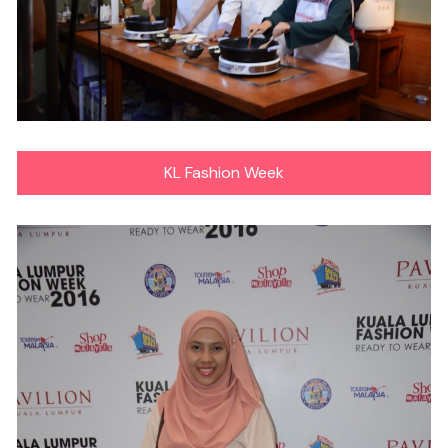
KL Fashion Week