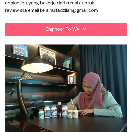
adalah ibu yang bekerja dari rumah. untuk
review sila email ke ainulfadzilah@gmail.com
Engineer To WAHM