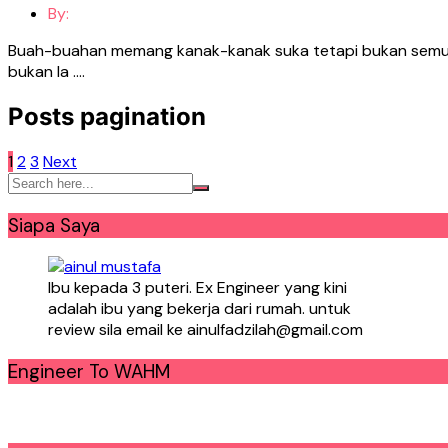
By:
Buah-buahan memang kanak-kanak suka tetapi bukan semua 
bukan la ….
Posts pagination
1
2
3
Next
Siapa Saya
Ibu kepada 3 puteri. Ex Engineer yang kini
adalah ibu yang bekerja dari rumah. untuk
review sila email ke ainulfadzilah@gmail.com
Engineer To WAHM