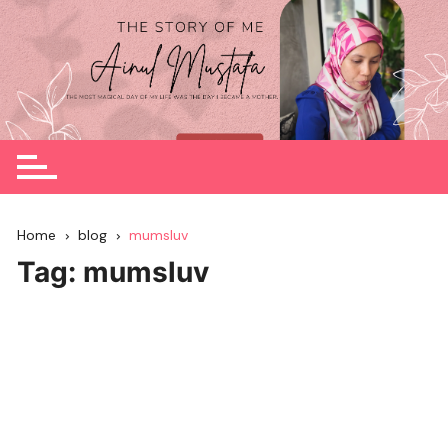
Skip
to
content
Home
blog
mumsluv
Tag:
mumsluv