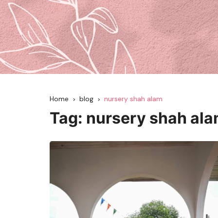
Home
blog
nursery shah alam
Tag:
nursery shah al