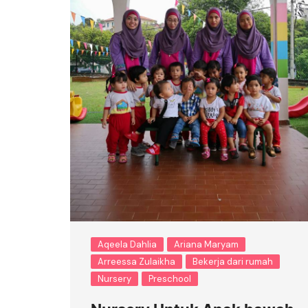
Aqeela Dahlia
Ariana Maryam
Arreessa Zulaikha
Bekerja dari rumah
Nursery
Preschool