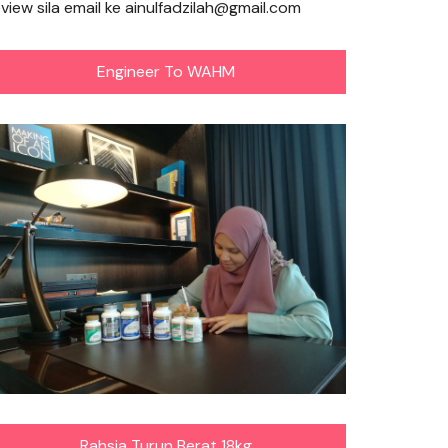
eview sila email ke ainulfadzilah@gmail.com
Engineer To WAHM
Rahsia Turun Berat 18kg