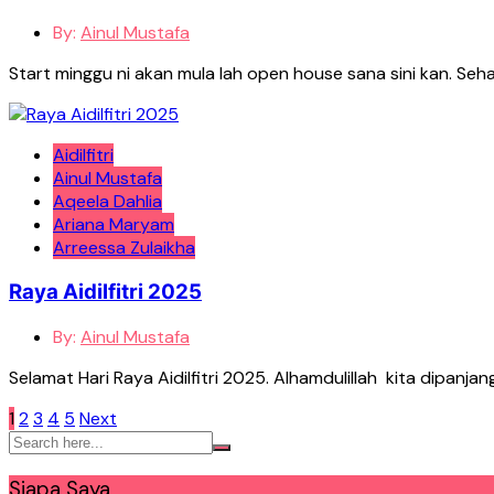
By:
Ainul Mustafa
Start minggu ni akan mula lah open house sana sini kan. S
Aidilfitri
Ainul Mustafa
Aqeela Dahlia
Ariana Maryam
Arreessa Zulaikha
Raya Aidilfitri 2025
By:
Ainul Mustafa
Selamat Hari Raya Aidilfitri 2025. Alhamdulillah kita dipan
Posts
1
2
3
4
5
Next
pagination
Siapa Saya