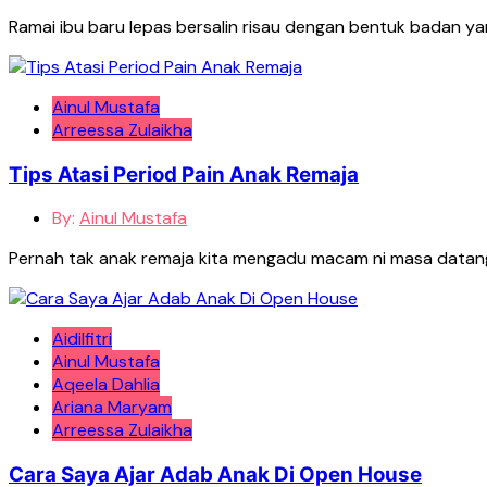
Ramai ibu baru lepas bersalin risau dengan bentuk badan ya
Ainul Mustafa
Arreessa Zulaikha
Tips Atasi Period Pain Anak Remaja
By:
Ainul Mustafa
Pernah tak anak remaja kita mengadu macam ni masa datang 
Aidilfitri
Ainul Mustafa
Aqeela Dahlia
Ariana Maryam
Arreessa Zulaikha
Cara Saya Ajar Adab Anak Di Open House