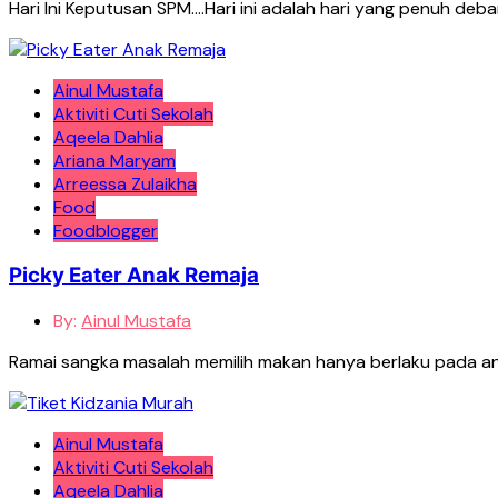
Hari Ini Keputusan SPM….Hari ini adalah hari yang penuh d
Ainul Mustafa
Aktiviti Cuti Sekolah
Aqeela Dahlia
Ariana Maryam
Arreessa Zulaikha
Food
Foodblogger
Picky Eater Anak Remaja
By:
Ainul Mustafa
Ramai sangka masalah memilih makan hanya berlaku pada anak
Ainul Mustafa
Aktiviti Cuti Sekolah
Aqeela Dahlia