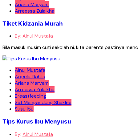
Ariana Maryam
Arreessa Zulaikha
Tiket Kidzania Murah
By:
Ainul Mustafa
Bila masuk musim cuti sekolah ni, kita parents pastinya menca
Ainul Mustafa
Aqeela Dahlia
Ariana Maryam
Arreessa Zulaikha
Breastfeeding
Set Mengandung Shaklee
Susu Ibu
Tips Kurus Ibu Menyusu
By:
Ainul Mustafa