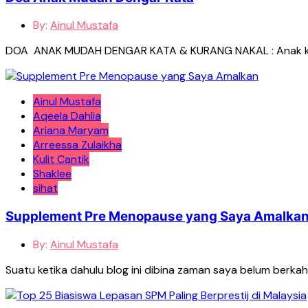
By:
Ainul Mustafa
DOA ANAK MUDAH DENGAR KATA & KURANG NAKAL : Anak kita ni 
Ainul Mustafa
Aqeela Dahlia
Ariana Maryam
Arreessa Zulaikha
Kulit Cantik
Shaklee
sihat
Supplement Pre Menopause yang Saya Amalka
By:
Ainul Mustafa
Suatu ketika dahulu blog ini dibina zaman saya belum berka