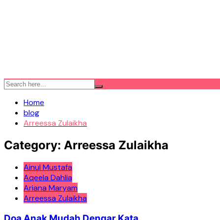
Home
blog
Arreessa Zulaikha
Category:
Arreessa Zulaikha
Ainul Mustafa
Aqeela Dahlia
Ariana Maryam
Arreessa Zulaikha
Doa Anak Mudah Dengar Kata