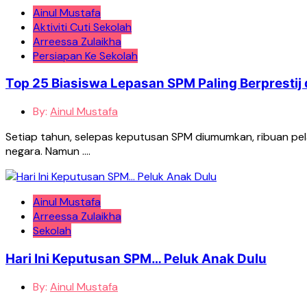
Ainul Mustafa
Aktiviti Cuti Sekolah
Arreessa Zulaikha
Persiapan Ke Sekolah
Top 25 Biasiswa Lepasan SPM Paling Berprestij 
By:
Ainul Mustafa
Setiap tahun, selepas keputusan SPM diumumkan, ribuan pelaj
negara. Namun ….
Ainul Mustafa
Arreessa Zulaikha
Sekolah
Hari Ini Keputusan SPM… Peluk Anak Dulu
By:
Ainul Mustafa