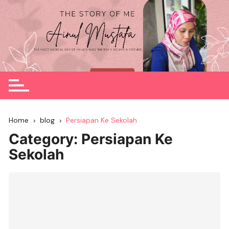
Skip
to
content
Home
blog
Persiapan Ke Sekolah
Category:
Persiapan Ke
Sekolah