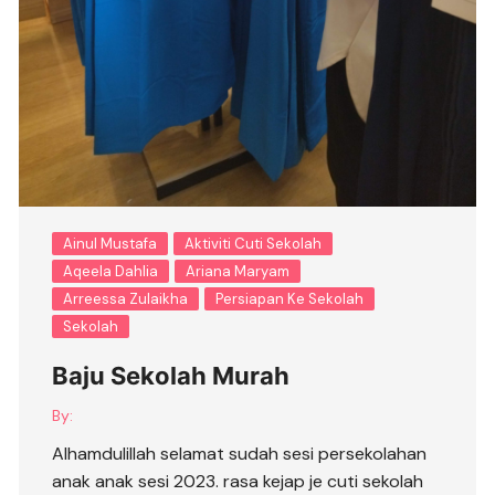
Ainul Mustafa
Aktiviti Cuti Sekolah
Aqeela Dahlia
Ariana Maryam
Arreessa Zulaikha
Persiapan Ke Sekolah
Sekolah
Baju Sekolah Murah
By:
Alhamdulillah selamat sudah sesi persekolahan
anak anak sesi 2023. rasa kejap je cuti sekolah