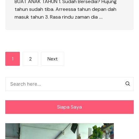
BUAT ANAK TAHUN 1. Sudah Bersedia? Hujung
tahun sudah tiba. Arreessa tahun depan dah
masuk tahun 3. Rasa rindu zaman dia ….
Posts
1
2
Next
pagination
Siapa Saya