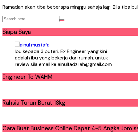
Ramadan akan tiba beberapa minggu sahaja lagi. Bila tiba b
Siapa Saya
Ibu kepada 3 puteri. Ex Engineer yang kini
adalah ibu yang bekerja dari rumah. untuk
review sila email ke ainulfadzilah@gmail.com
Engineer To WAHM
Rahsia Turun Berat 18kg
Cara Buat Business Online Dapat 4-5 Angka.Jom sa