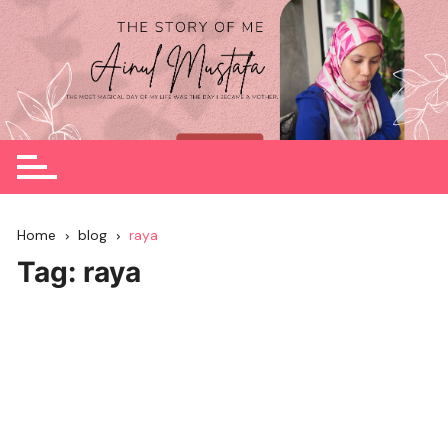
Skip
to
content
Home
blog
raya
Tag:
raya