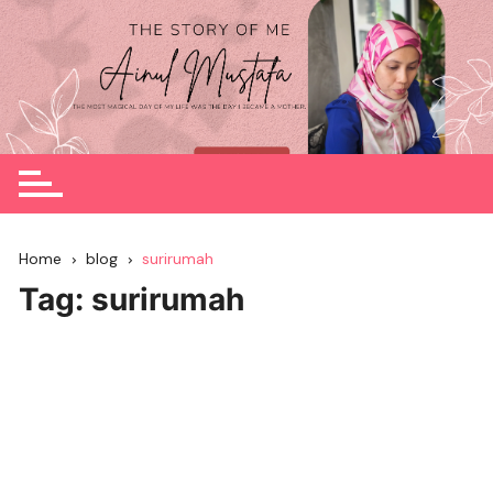
Skip
to
content
Home
blog
surirumah
Tag:
surirumah