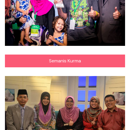
Semanis Kurma