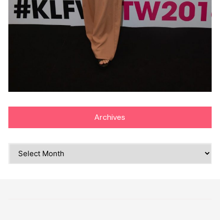
Archives
Archives