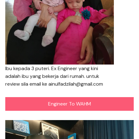
Ibu kepada 3 puteri. Ex Engineer yang kini
adalah ibu yang bekerja dari rumah. untuk
review sila email ke ainulfadzilah@gmail.com
Engineer To WAHM