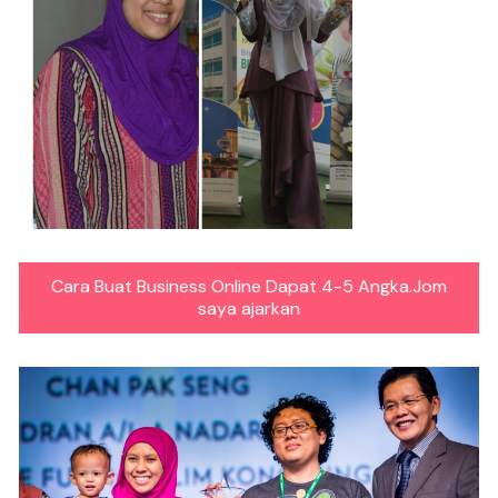
Cara Buat Business Online Dapat 4-5 Angka.Jom
saya ajarkan