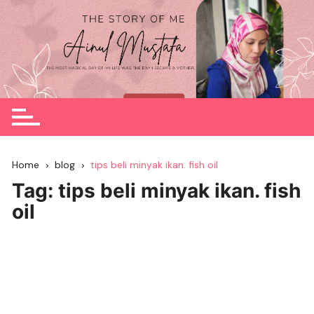
Skip
to
content
Home
blog
tips beli minyak ikan. fish oil
Tag:
tips beli minyak ikan. fish
oil