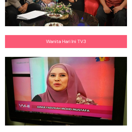
Wanita Hari Ini TV3