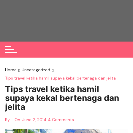
Skip
to
content
Home
Uncategorized
Tips travel ketika hamil supaya kekal bertenaga dan jelita
Tips travel ketika hamil
supaya kekal bertenaga dan
jelita
By:
On:
June 2, 2014
4 Comments