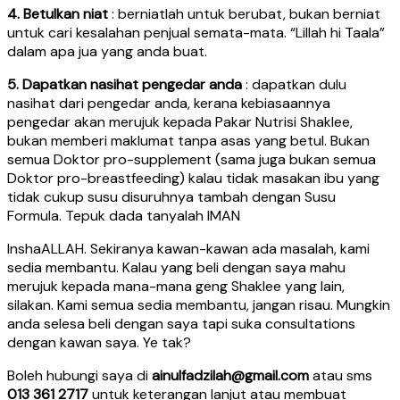
4. Betulkan niat
: berniatlah untuk berubat, bukan berniat
untuk cari kesalahan penjual semata-mata. “Lillah hi Taala”
dalam apa jua yang anda buat.
5. Dapatkan nasihat pengedar anda
: dapatkan dulu
nasihat dari pengedar anda, kerana kebiasaannya
pengedar akan merujuk kepada Pakar Nutrisi Shaklee,
bukan memberi maklumat tanpa asas yang betul. Bukan
semua Doktor pro-supplement (sama juga bukan semua
Doktor pro-breastfeeding) kalau tidak masakan ibu yang
tidak cukup susu disuruhnya tambah dengan Susu
Formula. Tepuk dada tanyalah IMAN
InshaALLAH. Sekiranya kawan-kawan ada masalah, kami
sedia membantu. Kalau yang beli dengan saya mahu
merujuk kepada mana-mana geng Shaklee yang lain,
silakan. Kami semua sedia membantu, jangan risau. Mungkin
anda selesa beli dengan saya tapi suka consultations
dengan kawan saya. Ye tak?
Boleh hubungi saya di
ainulfadzilah@gmail.com
atau sms
013 361 2717
untuk keterangan lanjut atau membuat